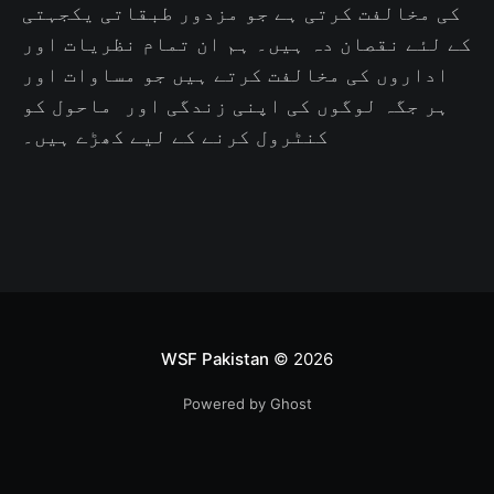
کی مخالفت کرتی ہے جو مزدور طبقاتی یکجہتی
کے لئے نقصان دہ ہیں۔ ہم ان تمام نظریات اور
اداروں کی مخالفت کرتے ہیں جو مساوات اور
ہر جگہ لوگوں کی اپنی زندگی اور ماحول کو
کنٹرول کرنے کے لیے کھڑے ہیں۔
WSF Pakistan
© 2026
Powered by Ghost