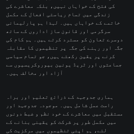
کی فتح کے خواہاں نہیں، بلکہ معاشرے کی
زندگی میں تمام ریاستی افعال کے مکمل
خاتمے کے خواہاں ہیں۔ لہذا ہم پارلیمانی
سرگرمی اور قانون ساز اداروں کے ساتھ
دوسرے تعاون کو مسترد کرتے ہیں۔ ہم کام کی
جگہ اور رہنے کی جگہ پر تنظیموں کا مقابلہ
کرنے پر یقین رکھتے ہیں، جو تمام سیاسی
جماعتوں اور ٹریڈ یونین بیوروکریسیوں سے
آزاد اور مخالف ہیں۔
ہماری جدوجہد کے ذرائع تعلیم اور براہ
راست عمل شامل ہیں۔ موجودہ جدوجہد اور
مستقبل میں معاشرے کے خود نظم و ضبط دونوں
میں مکمل طور پر شرکت کو یقینی بنانے کے
لئے، ہم اپنی تنظیموں میں مرکزیت کی