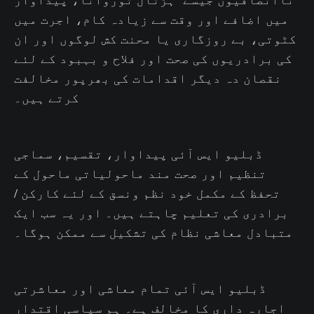
میں اضافے اور وقت سے زیادہ کام، اجرت میں
کٹوتی، بے روزگاری یا محنت کش لوگوں اور ان
کی برادریوں کی صحت اور فلاح و بہبود کے لئے
نقصان دہ دیگر اقدامات کی بھرپور مخالفت
کرتے ہیں۔
ڈبلیو ایس آئی پیداوار، تقسیم، سماجی
تنظیم اور صحت مند ماحولیاتی ماحول کے
تحفظ کے مکمل خود نظم ونسق کے لئے کارکن /
برادری کی تعلیم چاہتے ہیں۔ اور یہ سب ایک
متبادل معاشی نظام کی تشکیل سے ممکن ہوگا۔
ڈبلیو ایس آئی تمام معاشی اور معاشرتی
اجارہ داری کا مخالف ہے۔ ہم سیاسی اقتدار