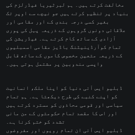
مخالفت کرتے ہیں۔ ہم لبرٹیریا فیڈرلزم کی
بنیاد پر تنظیم کرتے ہیں جو نیچے سے اوپر تک
بغیر کسی درجہ بندی کے اور مقامی اور
علاقائی دونوں گروہوں کے ذریعہ پہل کی پوری
آزادی کے ساتھ کام کرتے ہے۔ فیڈریشن کی
تمام کوآرڈینیٹنگ باڈیز مقامی اسمبلیوں
کے ذریعہ متعین مخصوص کاموں کے ساتھ قابل
واپسی مندوبین پر مشتمل ہوتی ہیں۔
ڈبلیو ایس آئی دنیا کو اپنا ملک، انسانیت
کو اپنے کنبے کی طرح دیکھتا ہے۔ ہم تمام
سیاسی اور قومی محاذوں کو مسترد کرتے ہیں
اور اس کا مقصد تمام حکومتوں کے من مانی
تشدد کو ختم کرنا ہے۔
ڈبلیو ایس آئی ان تمام رویوں اور مفروضوں