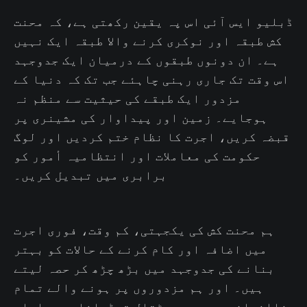
ڈبلیو ایس آئی اس پہ یقین رکھتی ہے، کہ محنت
کش طبقہ اور نوکری کرنے والا طبقہ ایک نہیں
ہے۔ ان دونوں طبقوں کے درمیان ایک جدوجہد
اس وقت تک جاری رہنی چاہئے جب تک کہ دنیا کے
مزدور ایک طبقے کی حیثیت سے منظم نہ
ہوجایے۔ زمین اور پیداوار کی مشینری پر
قبضہ کریں، اجرت کا نظام ختم کردیں اور لوگ
حکومت کی معاملات اور انتظامیہ أمور کو
برابری میں تبدیل کریں۔
ہم محنت کش کی یکجہتی، کم وقت، فوری اجرت
میں اضافہ اور کام کرنے کے حالات کو بہتر
بنانے کی جدوجہد میں بڑھ چڑھ کر حصہ لیتے
ہیں۔ اور ہم مزدوروں پر ہونے والے تمام
ناانصافیوں جیسے ہڑتال توڑوانا، پیداوار