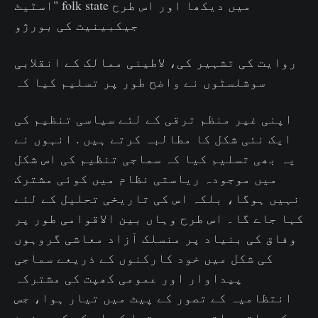
اسٹیٹ" folk state میں دیکھا اور اس طرح
جیکبینیت کی بورژو
روایت کی تشہیر کی، لاطینی ممالک کے انقلابی
سوشلسٹوں نے واضح طور پر تسلیم کیا کہ
اپنی غیر منظم ترقی کے لئے سیاسی تنظیم کی
ایک نئی شکل کا مطالبہ کرتے ہیں . انہوں نے
یہ بھی تسلیم کیا کہ سماجی تنظیم کی اس شکل
میں موجودہ ریاستی نظام میں کوئی مشترک
نہیں ہوگا، بلکہ اس کی تاریخی تحلیل کے لئے
کہا جاے گا۔ اس طرح وہاں بین الاقوامی طور پر
وفاق کی بنیاد پر منسلک آزاد معاشی گروہوں
کی شکل میں خود کارکنوں کے ذریعے سماجی
پیداوار اور عمومی کھپت کی مشترکہ
انتظامیہ کے تصور کے پیٹ میں تیار ہوا، جس
کے ساتھ ساتھ یہ بھی تھا کہ اس کو کمیونسٹ