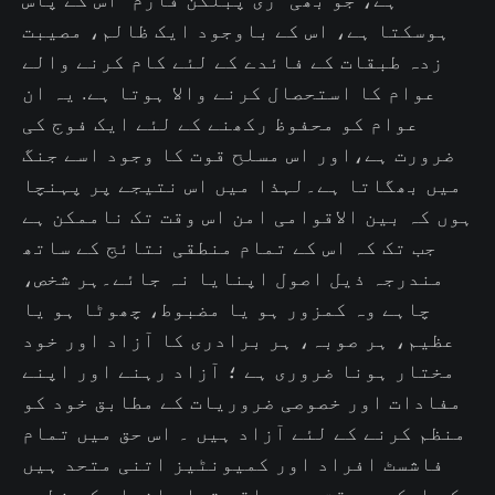
ہوسکتا ہے، اس کے باوجود ایک ظالم، مصیبت
زدہ طبقات کے فائدے کے لئے کام کرنے والے
عوام کا استحصال کرنے والا ہوتا ہے. یہ ان
عوام کو محفوظ رکھنے کے لئے ایک فوج کی
ضرورت ہے،اور اس مسلح قوت کا وجود اسے جنگ
میں بھگاتا ہے۔لہذا میں اس نتیجے پر پہنچا
ہوں کہ بین الاقوامی امن اس وقت تک ناممکن ہے
جب تک کہ اس کے تمام منطقی نتائج کے ساتھ
مندرجہ ذیل اصول اپنایا نہ جائے۔ہر شخص،
چاہے وہ کمزور ہو یا مضبوط، چھوٹا ہو یا
عظیم، ہر صوبہ، ہر برادری کا آزاد اور خود
مختار ہونا ضروری ہے ؛ آزاد رہنے اور اپنے
مفادات اور خصوصی ضروریات کے مطابق خود کو
منظم کرنے کے لئے آزاد ہیں ۔ اس حق میں تمام
فاشسٹ افراد اور کمیونٹیز اتنی متحد ہیں
کہ ایک ہی وقت میں باقی تمام افراد کو خطرے