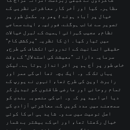
مظاہرہ کیا اور آخر کار معاشرتی نظریی کے
خیال پر آباد ہوئے ؛ پھر وہ مکمل طور پر
تصویر سے غائب ہوگئے. فورئیہ، اپنے سماجی
نظام، عجیب گہرائی اہمیت کے لبرل خیالات
میں تیار کیا۔ ان کا نظریہ "پرکشش کام"
حقیقی انسانیت کے اندرونی انکشاف کی طرح،
سرمایہ دارانہ "معیشت کی استدلال" کے وقت
خاص طور پر آج ہم پر اثر انداز ہوتا ہے۔لیکن
یہاں تک کہ وہ ایک بچہ تھا اس کی عمر اور
رابرٹ اوین کی طرح تھا، انہوں نے یورپ کے
تمام روحانی اور عارضی طاقتوں کو تبدیل کر
دیا اس امید پر کہ وہ اس کی منصوبہ بندی کو
سمجھنے میں مدد کریں گے. معاشرتی آزادی کی
اصل نوعیت میں سے وہ شاید ہی اس کا کوئی
خیال رکھتا تھا، اور اس کے بیشتر بے شمار
شاگرد بھی کم جانتے تھے۔ کابیٹ