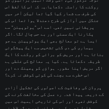
روکنے کا راستہ دکھایا.یہ کہ اس کا لفظ اس
کی طرف سے شمار کیا گیا تھا لیکن آخر میں
جنگل میں آواز کی طرح دھندلا ہوا تھا اس کی
پریشانی نہیں تھی. اسے اس "یوٹوپیئن" سے
پکارنا ایک سستی اور بے حس چال لگا۔اگر
ایسا ہے تو معالج بھی ایک یوٹوپیئن ہے جو
بیماری کی دی گئی تشخیص سے ایک پیشگوئی
بناتا ہے اور مریض کو برائی کو روکنے کا ایک
طریقہ دکھاتا ہے۔ کیا یہ معالج کی غلطی ہے
اگر مریض اپنا مشورہ ہواؤں کو پھینک دے اور
اس خطرے سے بچنے کی کوئی کوشش نہ کرے؟
پروڈن کی وفاقیت کے اصولوں کی تشکیل آزادی
کے ذریعہ پیدا شدہ رد عمل کی مخالفت کرنے کی
کوشش تھی، اور اس کی تاریخی اہمیت اس میں
شامل تھی، کہ وہ فرانس اور دیگر لاطینی