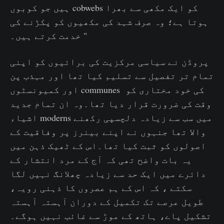
ہیں جو کوبوں cobwebs کو ایک مکھی سے بھرا
ہوتا ہے؛ وہ صرف شہد کی مکھیوں کو پکڑنے کی
خدمت کرتے ہیں۔ "
پروڈن نے سیاسی مرکزیت کی برائیوں کو اپنی
تمام تر تفصیل سے تسلیم کیا تھا اور مہذب پن
اور کمیونسٹوں communes کی خود مختاری کو
وقت کی ضرورت قرار دیا تھا۔وہ ان تمام جدید
اشیاء moderns میں سب سے زیادہ دلچسپی رکھنے
والا تھا جنہوں نے اپنے بینرز پر وفاقیت کے
اصولوں کو ثبت کیا تھا۔اس کے ٹھیک ذہن میں
یہ بات واضح تھی کہ آج کے مرد انتشار کے
دائرے میں ایک حد سے زیادہ چھلانگ نہیں لگا
سکتے ، کہ اس کے ہم عصروں کا ذہنی رویہ،
طویل عرصے تک تکمیل کے دوران آہستہ آہستہ
تشکیل پاے، ہاتھ کے موڑ سے غائب نہیں ہوگے۔