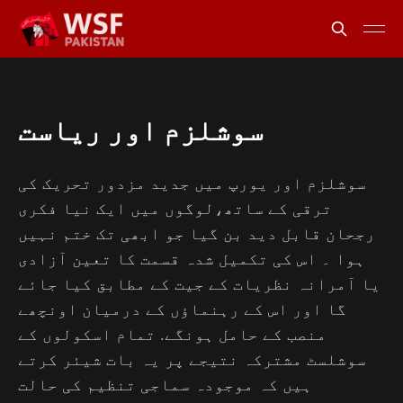
سوشلزم اور ریاست
سوشلزم اور یورپ میں جدید مزدور تحریک کی
ترقی کے ساتھ،لوگوں میں ایک نیا فکری
رجحان قابل دید بن گیا جو ابھی تک ختم نہیں
ہوا ۔ اس کی تکمیل شدہ قسمت کا تعین آزادی
یا آمرانہ نظریات کے جیت کے مطابق کیا جائے
گا اور اس کے رہنماؤں کے درمیان اونچھے
منصب کے حامل ہونگے. تمام اسکولوں کے
سوشلسٹ مشترکہ نتیجے پر یہ بات شیئر کرتے
ہیں کہ موجودہ سماجی تنظیم کی حالت