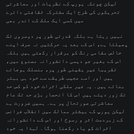
لیکن چونکہ یورپ کے نظریات اور معاشرتی
تحریکوں کی طرح ایک مشترکہ ثقافتی دائرے
میں کسی ایک ملک کے اندر بھی
نہیں رہتا ہے بلکہ قدرتی طور پر دوسروں تک
پھیلتا ہے، اس کے بعد یہ حرکتیں نہ صرف اپنے
خالص مقامی رنگ کو برقرار رکھتی ہیں بلکہ
اس کے بغیر جو دیسی دانشورانہ مصنوع میں،
تقریبا غیر یقینی طور پر، منسلک ہوجاتے
ہیں اور اسے عجیب طریقے سے خود ہی بہتر
بناتے ہیں۔ یہ غیر ملکی اثرات خود کو کس حد
تک زور دیتے ہیں اس کا انحصار بڑی حد تک عام
معاشرتی صورتحال پر ہے۔ ہمیں ضرورت ہے
لیکن یورپ کے بیشتر ممالک میں انقلاب فرانس
کے زبردست اثر و رسوخ اور اس کے دانشورانہ
اثرات کو یاد رکھنا ہوگا۔ لہذا یہ خود