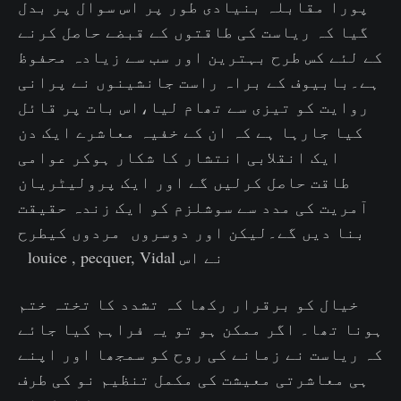
پورا مقابلہ بنیادی طور پر اس سوال پر بدل
گیا کہ ریاست کی طاقتوں کے قبضے حاصل کرنے
کے لئے کس طرح بہترین اور سب سے زیادہ محفوظ
ہے۔بابیوف کے براہ راست جانشینوں نے پرانی
روایت کو تیزی سے تھام لیا،اس بات پر قائل
کیا جارہا ہے کہ ان کے خفیہ معاشرے ایک دن
ایک انقلابی انتشار کا شکار ہوکر عوامی
طاقت حاصل کرلیں گے اور ایک پرولیٹریان
آمریت کی مدد سے سوشلزم کو ایک زندہ حقیقت
بنا دیں گے۔لیکن اور دوسروں مردوں کیطرح
louice , pecquer, Vidal نے اس
خیال کو برقرار رکھا کہ تشدد کا تختہ ختم
ہونا تھا۔ اگر ممکن ہو تو یہ فراہم کیا جائے
کہ ریاست نے زمانے کی روح کو سمجھا اور اپنے
ہی معاشرتی معیشت کی مکمل تنظیم نو کی طرف