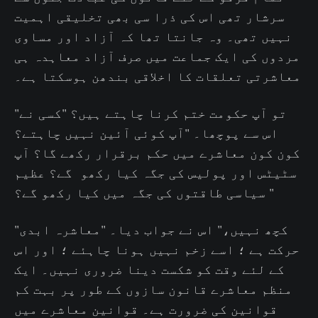
سرشار تھی اس کی ذرا سی بھی تخلیقی اہمیت
نہیں تھی۔ وہ جانتا تھا کہ آزاد اور مساوی
مردوں کی ایک جماعت میں صرف آزاد معاہدہ ہی
معاشرتی تعلقات کا اخلاقی بندھن ہوسکتا ہے۔
"تو آپ حکومت ختم کرنا چاہتے ہیں؟ "کسی نے
اس سے پوچھا۔ "آپ کوئی آئین نہیں چاہتے؟
کون کون معاشرے میں حکم برقرار رکھے گا؟ آپ
سٹیٹس اور پولیس کی جگہ کیا رکھو گے؟ عظیم
سیاسی طاقتوں کی جگہ میں کیا رکھو گے؟ "
"کچھ نہیں،" اس نے جواب دیا۔ "معاشرہ ابدی
حرکت ہے ؛ اسے زخم نہیں ہونا چاہئے ؛ اور اس
کے لئے وقت کو شکست دینا ضروری نہیں۔ ایک
منظم معاشرے قانون سازوں کے طور پر بہت کم
قوانین کی ضرورت ہے۔ قوانین معاشرے میں