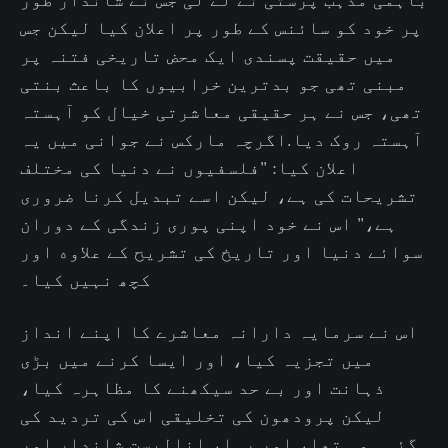
پر خود کو سائنس کے طور پر اعلان کیا لیکن جس
میں حقیقت پسندی ایک محض تاریخی فتنہ پر
مبنی تھی جو بدترین خرابیوں کا باعث بنتی
تھی، جس نے ہر حقیقی معاشرتی خیال کو آہستہ
آہستہ روک دیا.اگرچہ مارکس نے جوانی میں یہ
اعلان کیا: "فلسفیوں نے دنیا کی مختلف
تشریحات کی ہے، لیکن اسے تبدیل کرنا ضروری
ہے،" اس نے خود اپنی پوری زندگی کے دوران
سوائے دنیا اور تاریخ کی تشریح کے علاوه اور
کچھ نہیں کیا۔
اس نے سرمایہ دارانہ معاشرے کا اپنے انداز
میں تجزیہ کیا، اور ایسا کرنے میں بڑی
ذہانت اور بے حد سیکھنے کا مظاہرہ کیا،
لیکن پرودھون کی تخلیقی اس کی تردید کی
گئی۔ وہ تھا، اور رہا، انالیست شاندار اور