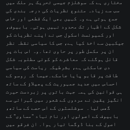
مختاری ہے کہ سوشلزم جیسی تحریک ہر ملک میں
سب سے زیادہ متنوع نظریات کی درجہ بندی کی
جمع ہوتی ہے وہ کہیں بھی ایک قطعی اور خاص
شکل کے اظہار تک محدود نہیں ہوتی۔ بابیوف،
اور کمیونسٹ اسکول جس نے اپنے نظریات کو
جیکبین سے اخذ کیا ہے، جس کا سیاسی نقطہ نظر
ان پر مکمل طور پر حاوی تھا۔وہ اس بات پر
قائل ہوگئے کہ معاشرے کو کوئی مطلوبہ شکل
دی جاسکتی ہے، بشرطیکہ ریاست کی سیاسی
طاقت پر قابو پایا جاسکے۔جیسا کہ روسو کے
احساس میں جدید جمہوریت کے پھیلاؤ کے ساتھ
ہی قوانین کی ہمہ جہت باتوں پر زبردست حیرت
انگیز یقین نے مردوں کے شعور میں گہرائی سے
گھس لیا۔ سوشلسٹوں کے اس حصے کے ساتھ،
بابیوف کے اصولوں اور نام نہاد "مساوی" کے
اصول کے بنا ڈوگما تیار ہوا۔ ان فرقو میں