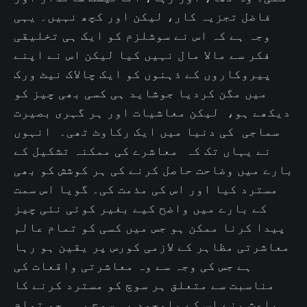
فاضل تجزیہ کار، لیکن اور کچھ نہیں۔ یہی
وجہ ہے کہ اس نے سوشلزم کو ایک ہی تخلیقی
فکر سے مالا مال نہیں کیا لیکن اس نے اپنے
پیروکاروں کے ذہنوں کو ایک چالاک نیٹ ورک
میں مگن کردیا جوشاید ہی کسی بھی چیز کو
دیکھے ہو، لیکن معاشیات اور ہر گہری بصیرت
سماجی کی دنیا میں ایک رکاوٹ تھی۔ انہوں
نے یہاں تک کہ معاشرے کی ممکنہ تشکیل کے
بارے میں وضاحت حاصل کرنے کی ہر کوشش کو بھی
مسترد کیا اور اس کی مذمت کی۔ گویا اس سمت
کے بارے میں واضح کیے بغیر کوئی نئی چیز
پیدا کرنا ممکن ہو جس میں کسی کو تمام عالم
معاشرتی مظاہر کے لازمی کورس پر یقین ہو رہا
ہے جس کی وجہ سے وہ معاشرتی واقعات کی
مناسبت سے متعلق ہر سوچ کو مسترد کرنے کا
باعث بنے اس کے باوجود یہ سوچ رہی جو تمام