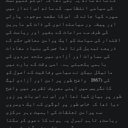
کی سیاسی انتظامیہ کے ساتھ اس انداز میں
سپرد کیا جائے کہ اس کا مقصد موجودہ پارٹی
اور پیشہ ور سیاستدانوں کی ذات کو ماہرین
کی طرف سے مراعات کے بغیر اور ریاست کی
اقتدار کی سیاست کو ایک پرامن معاشی حکم کے
ذریعے تبدیل کرنا تھا جس کی بنیاد مفادات
کی مساوات اور آزادی میں متحد مردوں کی
باہمی یکجہتی ہے۔ اسی وقت کے بارے میں
مائیکل بیکن نے سیاسی وفاقیت کے اصول کو
واضح طور پر امن اور آزادی لیگ I867) کی
کانگریس میں اپنی معروف تقریر میں واضح
طور پر بیان کیا تھا اور اس نے اس بات پر زور
دیا تھا کہ خاص طور پر لوگوں کے ایک دوسروں
سے پرامن تعلقات کی اہمیت ،ہر مرکزی
ریاست، تاہم لبرل یہ ہونے کا دعوی کر سکتا
ہے، جو بھی "ری پبلکن فارم" اس کے پاس