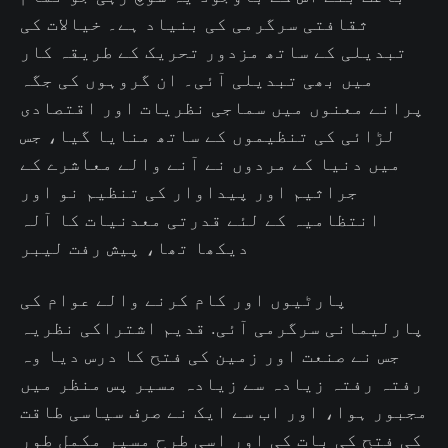
ثقافتی سرگرمی کی بنیاد ہے۔ خیالات کی
تبدیلی کے ساتھ مزدور تحریک کے طریقہ کار
میں بھی تبدیلی آئی۔ ان گروہوں کی جگہ
پرانے معنوں میں سماجی نظریات اور اقتصادی
لڑائی کی تنظیموں کے ساتھ منایا گیا، جس
میں دنیا کے مردوں نے آنے والے معاشرے کے
جراثیم اور پیداوار کی تنظیم نو اور
انتظامیہ کے لئے قدرتی معدنیات کا آلہ
دیکھا تھا، پیش رفت لیبر
پارٹیوں اور کام کرنے والے عوام کی
پارلیمانی سرگرمی آئی. قدیم اشتراکی نظریہ
جس نے صنعت اور زمین کی فتح کا درس دیا وہ
رفتہ رفتہ زیادہ سے زیادہ مسیر پس منظر میں
مجبور ہوا، اور اب سے ایک نے صرف سیاسی طاقت
کی فتح کی بات کی اور اسی طرح مسیر مکمل طور