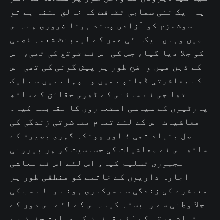
یہ ایک نئی سماجی ثقافت کا خالق بننا ہے تو
سوشلزم کو آزادی پسند ہونا ضروری ہے۔اس
میں وہاں ایک نئی عمر کے لیمبنٹ شعلہ فصلی
کو جلا دیا گیا، جس کی اس نے توقع کی تھی، اس
کے ذہن میں واضح طور پر پیش گوئی کی تھی اس
کے معاشرتی ڈھانچے میں وہ پہلے میں سے ایک
تھا جس نے سائنس کے ٹھوس حقائق کے ساتھ
پارٹیوں کے سیاسی استعاروں کا مقابلہ کیا۔
معاشیات اس کے لئے تمام معاشرتی زندگی کی
اصل بنیاد تھی ؛ اور چونکہ گہری بصیرت کے
ساتھ اس نے معاشیات کی حساسیت کو ہر بیرونی
مجبوری تسلیم کیا، اس لئے اس نے معاشی
اجارہ داریوں کے خاتمے کو منطقی طور پر
معاشرے کی زندگی سے سرکاری ہونے والے سب کی
جلا وطنی سے وابستہ کیا۔اس کے لئے اس دور کے
تمام فرقو کے لئے قانون کی عبادت جنون سے