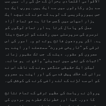
الاقوامی اقتصادی بحران کے حل کی راہ میں سب
سے بڑی رکاوٹوں میں سے ایک ہیں۔یورپ ایک بے
حس بیوروکریسی کے لوہے کے جوئے کے نیچے ایک
ہزار اسپاس میں گھس جاتا ہے جو تمام آزاد
عمل کو پامال کرتا ہے اور تمام لوگوں کو
نرسری کی سرپرستی میں رکھنے کو ترجیح دیتا
ہے۔ اگر پرودھون فاتح ہوتے تو وہ امور کی اس
ترقی کو "تاریخی ضرورت" سمجھتے اور اپنے ہم
عصروں کو مشورہ دیتے کہ جب تک مشہور زمانہ
"اثبات کی نفی میں تبدیلی" واقع نہ ہو جائے۔
لیکن ایک حقیقی جنگجو ہونے کے ناطے اس نے
برائی کے خلاف پیش قدمی کی اور اپنے ہم عصروں
کو اس سے لڑنے کے لئے راضی کرنے کی کوشش کی۔
پروڈن نے ریاست کی عظیم ترقی کے تمام نتائج
کا دورہ کیا اور خطرناک خطرے پر مردوں کی
توجہ مرکوز کی، اسی وقت انہیں برائیوں کو