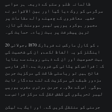
ظالمانہ ظلم و ستم کے ذریعہ ہر عوامی
سرگرمی کو روک دیا گیا اور بین الاقوامو نے
خفیہ معاشروں کے چھپنے والے مقامات پر
مجبور ہوکر، یورپی لیبر موومنٹ کی تازہ
ترین پیشرفت پر بہت زیادہ حمایت کی۔
20 جولائی، I870 ء کو کارل مارکس نے فریڈرک
اینگلز کو یہ الفاظ لکھے، ان کی شخصیت کی
بہت خصوصیت اور ان کے ذہنی رویئے سے بتایا
کہ : فرانس کو پٹائی کی ضرورت ہے۔اگر فارسی
فاتح ہیں تو ریاستی طاقت کی مرکزیت جرمن
مزدور طبقے کی مرکزیت کے لئے مددگار ثابت
ہوگی۔ اس کے علاوہ، جرمن برتری مغرب یورپی
لیبر تحریکوں کی کشش ثقل کے مرکز فرانس سے
جرمنی کو منتقل کریں گے۔ اور ایک ہے لیکن