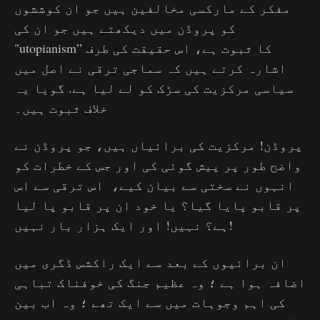
مفکر کے مارکسی مخالفین ہیں جو ان کوششوں
کو پروڈن میں دیکھتے ہیں جو ان کی
"utopianism” کا ثبوت ہے، اس حقیقت کی طرف
اشارہ کرتے ہیں کہ سماجی ترقی نے اصل میں
سیاسی مرکزیت کی سڑک کو لے لیا ہے. گویا یہ
خلاف ثبوت ہیں۔
پروڈن! مرکزیت کی برائیاں ہیں، جو پروڈن نے
واضح طور پر پیش گوئی کی اور جس کے خطرات کو
انہوں نے سختی سے بیان کیے، اس ترقی سے اس
پر قابو پایا گیا؟ یا خود ان پر قابو پا لیا
ہے؟ نہیں! اور ایک ہزار بار نہیں!
ان برائیوں کے بعد سے ایک راکشس ڈگری میں
اضافہ ہوا ہے ؛ وہ عظیم جنگ کی خوفناک تباہی
کی اہم وجوہات میں سے ایک تھے ؛ وہ اب بین