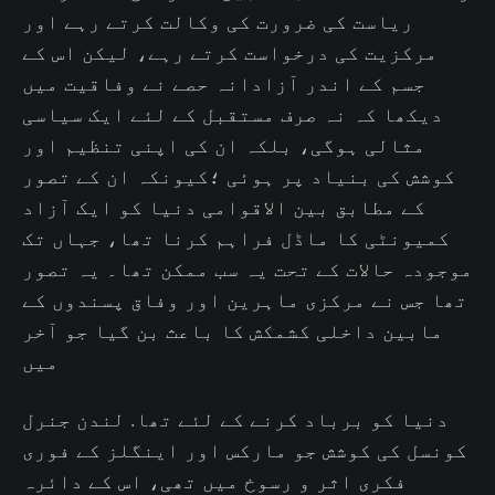
ریاست کی ضرورت کی وکالت کرتے رہے اور
مرکزیت کی درخواست کرتے رہے، لیکن اس کے
جسم کے اندر آزادانہ حصے نے وفاقیت میں
دیکھا کہ نہ صرف مستقبل کے لئے ایک سیاسی
مثالی ہوگی، بلکہ ان کی اپنی تنظیم اور
کوشش کی بنیاد پر ہوئی ؛کیونکہ ان کے تصور
کے مطابق بین الاقوامی دنیا کو ایک آزاد
کمیونٹی کا ماڈل فراہم کرنا تھا، جہاں تک
موجودہ حالات کے تحت یہ سب ممکن تھا۔ یہ تصور
تھا جس نے مرکزی ماہرین اور وفاق پسندوں کے
مابین داخلی کشمکش کا باعث بن گیا جو آخر
میں
دنیا کو برباد کرنے کے لئے تھا. لندن جنرل
کونسل کی کوشش جو مارکس اور اینگلز کے فوری
فکری اثر و رسوخ میں تھی، اس کے دائرہ