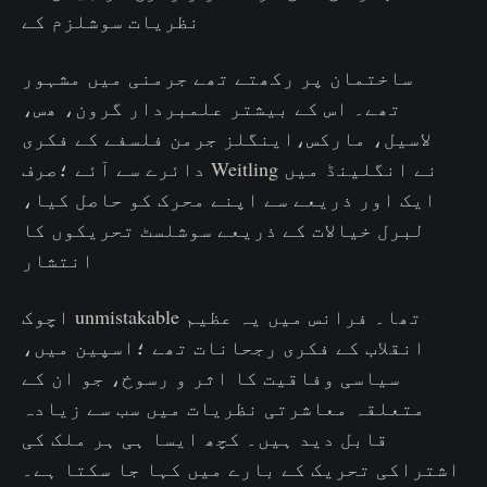
نظریات سوشلزم کے
ساختمان پر رکھتے تھے جرمنی میں مشہور
تھے۔ اس کے بیشتر علمبردار گرون، ھس،
لاسیل، مارکس،اینگلز جرمن فلسفے کے فکری
دائرے سے آئے ؛صرف Weitling نے انگلینڈ میں
ایک اور ذریعے سے اپنے محرک کو حاصل کیا،
لبرل خیالات کے ذریعے سوشلسٹ تحریکوں کا
انتشار
اچوک unmistakable تھا۔ فرانس میں یہ عظیم
انقلاب کے فکری رجحانات تھے ؛اسپین میں،
سیاسی وفاقیت کا اثر و رسوخ، جو ان کے
متعلقہ معاشرتی نظریات میں سب سے زیادہ
قابل دید ہیں۔ کچھ ایسا ہی ہر ملک کی
اشتراکی تحریک کے بارے میں کہا جا سکتا ہے۔