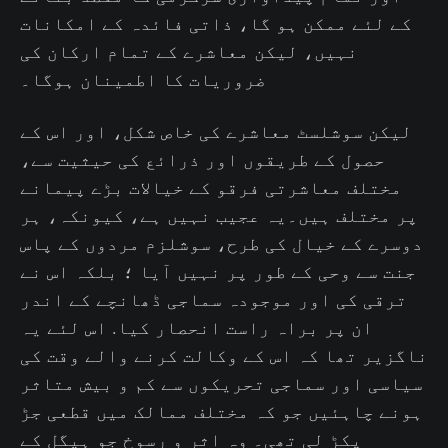
کے لئے ممکن ہو گا، ذاتی فائدہ کے امکانات
نہیں، لیکن معاشرے کے تمام ارکان کی
ضروریات کا اطمینان ہوگا۔
لیکن سوشلسٹ معاشرے کی خاص شکل، اور اس کے
حصول کے طریقوں اور ذرائع کی حیثیت سے،
مختلف معاشرتی فرقو کے خیالات بڑے پیمانے
پر مختلف ہیں۔یہ عجیب نہیں ہے، کیونکہ، ہر
دوسرے کے خیال کی طرح، سوشلزم مردوں کے پاس
جنت سے وحی کے طور پر نہیں آیا ؛ بلکہ اس نے
ترقی کی اور موجودہ سماجی ڈھانچے کے اندر
ان پر براہ راست انحصار کیا. اس لئے یہ
ناگزیر تھا کہ اس کے وکالت کرنے والے وقت کی
سیاسی اور سماجی تحریکوں سے کم و بیش متاثر
ہونے چاہئیں جو کہ مختلف ممالک میں قطعی جڑ
پکڑ لی تھی۔ وہ اثر و رسوخ جو ہیگل کے