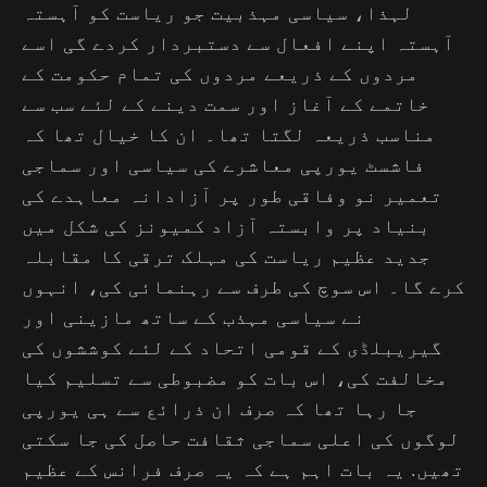
لہذا، سیاسی مہذبیت جو ریاست کو آہستہ
آہستہ اپنے افعال سے دستبردار کردے گی اسے
مردوں کے ذریعے مردوں کی تمام حکومت کے
خاتمے کے آغاز اور سمت دینے کے لئے سب سے
مناسب ذریعہ لگتا تھا۔ ان کا خیال تھا کہ
فاشسٹ یورپی معاشرے کی سیاسی اور سماجی
تعمیر نو وفاقی طور پر آزادانہ معاہدے کی
بنیاد پر وابستہ آزاد کمیونز کی شکل میں
جدید عظیم ریاست کی مہلک ترقی کا مقابلہ
کرے گا۔ اس سوچ کی طرف سے رہنمائی کی، انہوں
نے سیاسی مہذب کے ساتھ مازینی اور
گیریبلڈی کے قومی اتحاد کے لئے کوششوں کی
مخالفت کی، اس بات کو مضبوطی سے تسلیم کیا
جا رہا تھا کہ صرف ان ذرائع سے ہی یورپی
لوگوں کی اعلی سماجی ثقافت حاصل کی جا سکتی
تھیں. یہ بات اہم ہے کہ یہ صرف فرانس کے عظیم