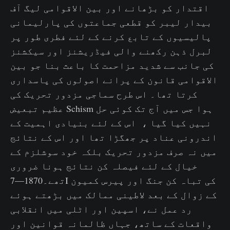
اقتدار کو بڑھانے اور بین الاقوامی لیگ آف
بیدار لیبر کو قطعی جماعتوں کی پارلیمانی
پالیسیوں کے تابع کرنے کے لئے فطری طور پر
لبرل ذہن رکھنے والی فیڈریشنز اور سیکشنز
کی جانب سے شدید مزاحمت کا باعث بنا جو بین
الاقوامی قانون کے پرانے اصولوں کی پاسداری
کرتا تھا۔ اس طرح سماجی مزدور تحریک کی
عظیم تبعیض Schism ہوا جس میں آج تک کوئی حل
نہیں کیا گیا ، اس کے لئے بنیادی اہمیت کے
اندرونی عناد پر جھگڑا تھا اور اس کے نتائج
میں نہ صرف مزدور تحریک بلکہ خود سوشلزم کے
خیال کے لئے فیصلہ کن نتائج ہونا ضروری
تھے۔1870—7I کی تباہ کن جنگ اور پیرس کمیون
کے زوال کے بعد لاطینی ممالک میں بڑھتے ہوئے
رد عمل نے، اسپین اور اٹلی میں انقلابی
واقعات کے ساتھ، جہاں ظالمانہ قوانین اور