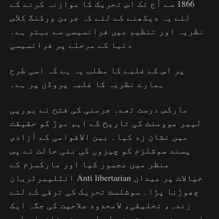
1866 سے آج تک اس تحریک کا موازنہ کرنے کے
لئے یہ دیکھنے کے لئے کہ جرمن ورکنگ کلاس
نظریہ اور تنظیم میں فرانسیسی سے بہتر ہے۔
دنیا کے مرحلے پر فرانسیسی
پر اس کے غلبے کا مطلب یہ ہے کہ اسی طرح
ہمارے نظریہ کا غلبہ پروڈن پر ہے۔
مارکس درست تھے۔ جرمنی کی فتح نے یورپی
لیبر موومنٹ کی تاریخ کے اہم موڑ کو حقیقت
میں نشان زد کیا۔ بین الاقوامی کے آزادی
پسند سوشلزم کو چیزوں کی نئی حالت نے پس
منظر میں مجبور کیا اور مارکسزم کے
انٹلیبرٹریان Anti libertarian خیالات پر میدان
چھوڑنا پڑا۔ سوشلسٹ تحریک کی ترقی کے لئے
زندہ، تخلیقی، لامحدود صلاحیت کی جگہ ایک
باہمی مذہب پرستی نے لے لی جس نے شاندار طور