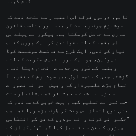
کام کیا۔
تاہم، دونوں فرقے اس اعتبار سے متحد تھے کہ
سوشلزم صرف ریاست کی مدد اور مناسب قانون
سازی سے حاصل کرسکتا ہے۔ پیکور نے پہلے ہی
اس مقصد کے لئے قوانین کی ایک پوری کتاب
تیار کی تھی، ایک طرح سے فاشسٹ سوشلسٹ کوڈ
نپولین، جو ایک دور اندیش حکومت کے لئے
رہنما کے طور پر خدمات انجام دیتا تھا۔
گزشتہ صدی کے نصف اول میں سوشلزم کے تقریباً
تمام بڑے علمبردار کم و بیش آمرانہ تصورات
سے زیادہ شدت سے متاثر تھے۔شاندار سنت
-سائمن نے تسلیم کیا، بہت خوبی کے ساتھ، کہ
بنی نوع انسان اس وقت کی طرف بڑھ رہا تھا جب
"حکمرانی کرنے والے مردوں کے فن کو انتظامی
چیزوں کے فن سے تبدیل کیا گیا"،لیکن ان کے
شاگردوں نے کبھی زبردست آمرانہ مزاج کا