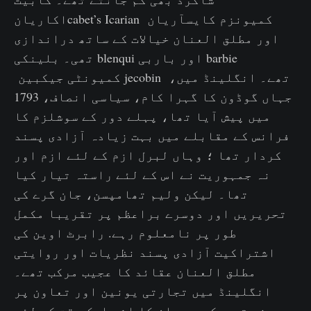
اکاریانcabet’s Icarian کمیونزم کایسآریان
اور مطلق العنان خیالات کے ساتھ دراندازی
تھی۔ بلینکی blenqui اور باربی barbie
کمیونٹی جیکبین jecobin تھے۔ انگلینڈ میں،
جہاں گوڈون کا گہرا کام، سیاسی انصاف، 1793
میں پیش آیا تھا، پہلے دور کے سوشلزم کا
فرانس کے مقابلے میں بہت زیادہ آزادی پسند
کردار تھا ؛ وہاں لبرل ازم کے لئے ازم اور
نہ جمہوریت نے اس کے لئے راستہ تیار کیا
تھا۔ لیکن ولیم تھامپسن، جان گرے کی
تحریریں اور دوسرے براعظم پر تقریبا مکمل
طور پر نامعلوم رہے. رابرٹ اوین کی
اشتراکیت آزادی پسند نظریات اور روایتی
مطلق العنان عقائد کا عجیب مرکب تھے۔
انگلینڈ میں تجارتی یونین اور تعاون پر
مبنی تحریکوں پر ان کا اثر ایک وقت کے لئے