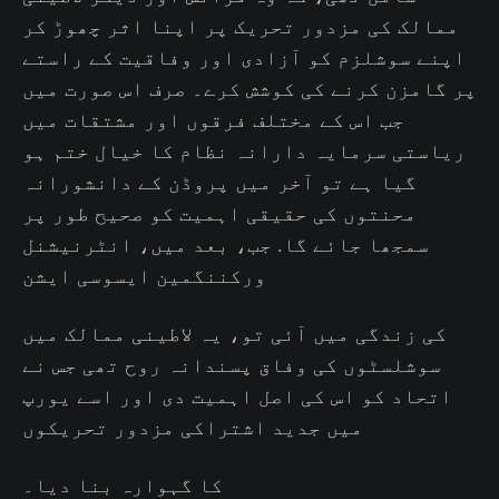
ممالک کی مزدور تحریک پر اپنا اثر چھوڑ کر
اپنے سوشلزم کو آزادی اور وفاقیت کے راستے
پر گامزن کرنے کی کوشش کرے۔ صرف اس صورت میں
جب اس کے مختلف فرقوں اور مشتقات میں
ریاستی سرمایہ دارانہ نظام کا خیال ختم ہو
گیا ہے تو آخر میں پروڈن کے دانشورانہ
محنتوں کی حقیقی اہمیت کو صحیح طور پر
سمجھا جائے گا. جب، بعد میں، انٹرنیشنل
ورکننگمین ایسوسی ایشن
کی زندگی میں آئی تو، یہ لاطینی ممالک میں
سوشلسٹوں کی وفاق پسندانہ روح تھی جس نے
اتحاد کو اس کی اصل اہمیت دی اور اسے یورپ
میں جدید اشتراکی مزدور تحریکوں
کا گہوارہ بنا دیا۔