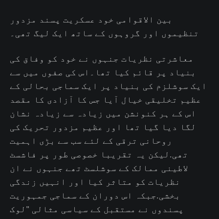
بین الاقوامی خود عسکریت پسند مزدور
تنظیموں اور گروہوں کے ساتھ ایک لیگ تھی۔
معاشرتی نظریات جنہوں نے خود کو وفاق کی
بنیاد پر قائم کیا تھا۔اس کی صفوں میں سے
ایک سوشلزم کی بنیاد پر ایک سماجی بحالی کے
عظیم تخلیقی خیال آیا جس کا آزادی کا مقصد
اس کے ہر کنونشن میں زیادہ سے زیادہ نشان
لگا دیا گیا تھا اور عظیم مزدور تحریک کی
روحانی ترقی کے لئے سب سے بڑی اہمیت
تھی.لیکن یہ تقریبا خصوصی طور پر فاشسٹ
لاطینی ممالک کے سوشلسٹ تھے جنہوں نے ان
نظریات کو متاثر کیا اور انہیں زندگی
بخشی.جبکہ اس دوران کے سماجی جمہوریت
پسندوں نے مستقبل کے سیاسی مثالی "لوک