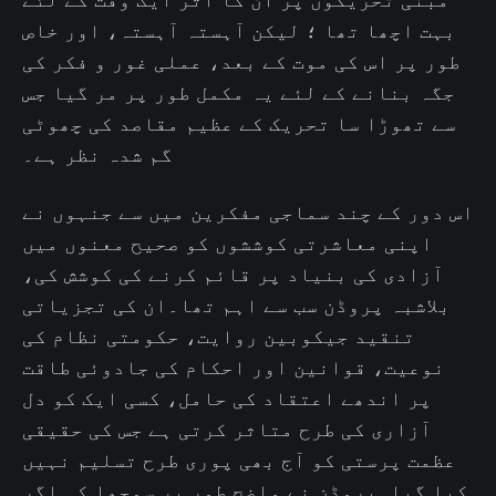
بہت اچھا تھا ؛ لیکن آہستہ آہستہ، اور خاص
طور پر اس کی موت کے بعد، عملی غور و فکر کی
جگہ بنانے کے لئے یہ مکمل طور پر مر گیا جس
سے تھوڑا سا تحریک کے عظیم مقاصد کی چھوٹی
گم شدہ نظر ہے۔
اس دور کے چند سماجی مفکرین میں سے جنہوں نے
اپنی معاشرتی کوششوں کو صحیح معنوں میں
آزادی کی بنیاد پر قائم کرنے کی کوشش کی،
بلاشبہ پروڈن سب سے اہم تھا۔ان کی تجزیاتی
تنقید جیکوبین روایت، حکومتی نظام کی
نوعیت، قوانین اور احکام کی جادوئی طاقت
پر اندھے اعتقاد کی حامل، کسی ایک کو دل
آزاری کی طرح متاثر کرتی ہے جس کی حقیقی
عظمت پرستی کو آج بھی پوری طرح تسلیم نہیں
کیا گیا۔پروڈن نے واضح طور پر سمجھا کہ اگر