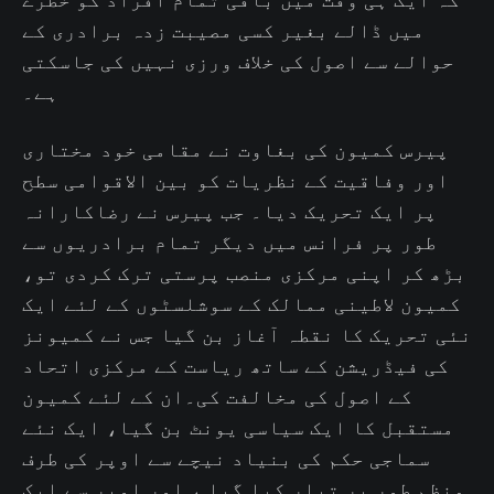
میں ڈالے بغیر کسی مصیبت زدہ برادری کے
حوالے سے اصول کی خلاف ورزی نہیں کی جاسکتی
ہے۔
پیرس کمیون کی بغاوت نے مقامی خود مختاری
اور وفاقیت کے نظریات کو بین الاقوامی سطح
پر ایک تحریک دیا۔ جب پیرس نے رضاکارانہ
طور پر فرانس میں دیگر تمام برادریوں سے
بڑھ کر اپنی مرکزی منصب پرستی ترک کردی تو،
کمیون لاطینی ممالک کے سوشلسٹوں کے لئے ایک
نئی تحریک کا نقطہ آغاز بن گیا جس نے کمیونز
کی فیڈریشن کے ساتھ ریاست کے مرکزی اتحاد
کے اصول کی مخالفت کی۔ان کے لئے کمیون
مستقبل کا ایک سیاسی یونٹ بن گیا، ایک نئے
سماجی حکم کی بنیاد نیچے سے اوپر کی طرف
منظم طور پر تیار کیا گیا ، اور اوپر سے ایک