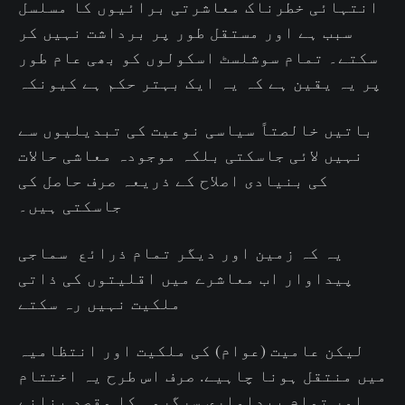
انتہائی خطرناک معاشرتی برائیوں کا مسلسل
سبب ہے اور مستقل طور پر برداشت نہیں کر
سکتے۔ تمام سوشلسٹ اسکولوں کو بھی عام طور
پر یہ یقین ہے کہ یہ ایک بہتر حکم ہے کیونکہ
باتیں خالصتاً سیاسی نوعیت کی تبدیلیوں سے
نہیں لائی جاسکتی بلکہ موجودہ معاشی حالات
کی بنیادی اصلاح کے ذریعہ صرف حاصل کی
جاسکتی ہیں۔
یہ کہ زمین اور دیگر تمام ذرائع سماجی
پیداوار اب معاشرے میں اقلیتوں کی ذاتی
ملکیت نہیں رہ سکتے
لیکن عامیت (عوام) کی ملکیت اور انتظامیہ
میں منتقل ہونا چاہیے. صرف اس طرح یہ اختتام
اور تمام پیداواری سرگرمی کا مقصد بنانے