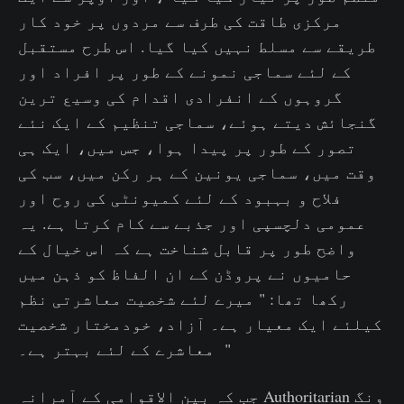
مرکزی طاقت کی طرف سے مردوں پر خود کار
طریقے سے مسلط نہیں کیا گیا. اس طرح مستقبل
کے لئے سماجی نمونے کے طور پر افراد اور
گروہوں کے انفرادی اقدام کی وسیع ترین
گنجائش دیتے ہوئے، سماجی تنظیم کے ایک نئے
تصور کے طور پر پیدا ہوا، جس میں، ایک ہی
وقت میں، سماجی یونین کے ہر رکن میں، سب کی
فلاح و بہبود کے لئے کمیونٹی کی روح اور
عمومی دلچسپی اور جذبے سے کام کرتا ہے. یہ
واضح طور پر قابل شناخت ہے کہ اس خیال کے
حامیوں نے پروڈن کے ان الفاظ کو ذہن میں
رکھا تھا: " میرے لئے شخصیت معاشرتی نظم
کیلئے ایک معیار ہے۔ آزاد، خودمختار شخصیت
معاشرے کے لئے بہتر ہے۔ "
جب کہ بین الاقوامی کے آمرانہ Authoritarian ونگ