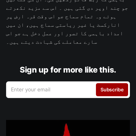
جو چند اوپر دی گئی ہیں ۔ اس سے مزید نکھرتے
ہوئے وہ تمام سماج جو اس وقت قرہ ارض پر
انارکسٹ یا غیر ریاستی سماج ہیں، ان میں
امداد باہمی کا تصور اور عمل دخل ہے جو اس
سارے معاملے کی شہادت دیتے ہیں۔
Sign up for more like this.
Enter your email
Subscribe