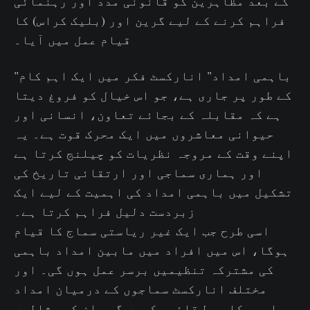
کے بعد مظاہرین کو قانونی مدد اور رہنمائی
فراہم کرنے کے لیے گرین اور (بلیک کراس) کا
قیام عمل میں آیا۔
"باہمی امداد" انارکسٹ فکر میں ایک اہم کام
کے طور پر جاری ہے، جو اس خیال کو فروغ دیتا
ہے کہ مقابلہ کے بجائے تعاون، انسانی اور
حیوانی معاشروں میں ایک محرک قوت ہے۔ یہ
اپنے وقت کے مروجہ نظریات کو چیلنج کرتا ہے
اور ہماری سماجی اور ارتقائی تاریخ کی
تشکیل میں باہمی امداد کی اہمیت کے لیے ایک
زبردست دلیل فراہم کرتا ہے۔
اسی طرح جب ایک غیر ریاستی سماج کا قیام
ہوگا، اس میں افراد میں مابین امداد باہمی
کی مشترکہ تنظیمیں برسر عمل ہوں گی۔ اور
مختلف انارکسٹ سماجوں کے درمیان امداد
باہمی کا ربط قائم رکھیں گی۔ ان کی مثالیں