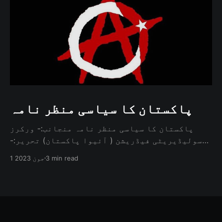
پاکستان کا سیاسی منظر نامہ
پاکستان کا سیاسی منظر نامہ منجانب:- ورکرز
سولیڈیریٹی فیڈریشن ( آئیوا پاکستان) تحریر:-
محمد عاقب تعارف پاکستان کی سیاسی صورتحال
3 min read
1 جون 2023
ہمیشہ پیچیدہ اور کثیر الجہتی رہی ہے۔ ایک
انارکسٹ اس کا جائزہ لیتے ہوئے طاقت کے روایتی
ڈھانچے کو چیلنج کرنے، ریاست کے کردار پر سوال
اٹھانے، اور حکمرانی