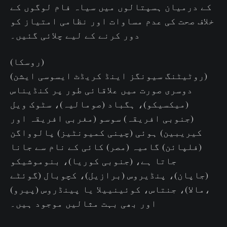
کے درمیان ہسپتالوں میں سیاہ فام لوگوں کے
خلاف صحت کی عدم مساوات اور نظامی امتیاز کو
دور کرنے کے لیے چلائی گئیں۔
(روسکا)
(روٹیٹنگ سیونگز اینڈ کریڈٹ ایسوسی ایشن)
دوسری صورت میں علاقائی طور پر کنڈیناس
(میکسیکو)، ہگباد (صومالیہ)، سٹوک ویل
(جنوبی افریقہ) سوسو (مغربی افریقہ اور
کیریبین) ہوئی (چینی کمیونٹیز) پالوواگن
(فلپائن) گامیہ (مصر) کائی کے نام سے جانا
جاتا ہے، (جنوبی کوریا)، بنوموشیکو
(جاپان)، پنڈیروس (برازیل)، کچوبال (گوئٹے
مالا)، جنتاس، کوئینییلا یا پینڈروس (پیرو)،
اور بھی بہت مثالیں موجود ہیں۔