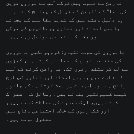
تاریخ سے ثبوت پیش کرکے "سب سے موزوں ترین
کی بقا" کے ڈارون کے خیال کو چیلنج کرتا ہے۔
وہ دلیل دیتے ہیں کہ شدید مقابلے کے بجائے
باہمی امداد اور تعاون پرجاتیوں کی ترقی
اور بقا کے بنیادی عوامل رہے ہیں۔
جانوروں کی سوسائٹیاں: کروپوتکین جانوروں
کی مختلف انواع کا معائنہ کرتا ہے، کیڑوں
سے لے کر ستنداریوں تک، یہ واضح کرنے کے لیے
کہ فطرت میں باہمی امداد اور تعاون کس طرح
رائج ہے۔ وہ اس بات پر بحث کرتا ہے کہ جانور
کیسے کمیونٹیز بناتے ہیں، وسائل کا اشتراک
کرتے ہیں، ایک دوسرے کی حفاظت کرتے ہیں،
اور شکاریوں کے خلاف اجتماعی دفاع میں
مشغول ہوتے ہیں۔