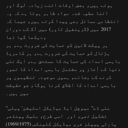
ہوتے ہیں، بعض اوقات اتنے زیادہ لوگ اور
اتنا عطیہ شدہ مواد ظاہر ہوتا ہے کہ وہ
انتظامی مسائل بھی پیدا کرتے ہیں، جیسا کہ
2017 میں (گرینفیل ٹاور) میں آگ کے دوران
دیکھا گیا تھا،
ہر پیکٹ لائین کو حمایت کی ضرورت ہے، ہر
ہڑتال کو حمایت کی ضرورت ہے، ہر کامریڈ
باہمی امداد کی حمایت کا مستحق ہے، ایک نئی
دنیا کے آغاز پر مشتمل باہمی امداد کا تصور
کرنے کے بجائے، ہمیں موجودہ تنظیموں پر
باہمی امداد کا اطلاق کرنا ہوگا، جو حقیقت
میں ہیں۔
"مئی ڈے" میوچل ایڈ میڈیکل اسٹیشن' پہلی
تشکیل تھی، اور اسی طرح، بلیک پینتھر
پارٹی پیپلز فری میڈیکل کلینکس (1969/1975)