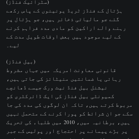
(سٹرائیک فنڈز)
ہڑتال کے فنڈز ٹریڈ یونینوں کے پاس رکھے
گئے جو مالیاتی ذخائر ہیں، جو ہڑتال پر
رہنے والے اراکین کو مادی مدد فراہم کرنے
کے لیے موجود ہیں بعض اوقات طویل مدت کے
لیے۔
(بیل فنڈز)
قانونی معاونت امریکہ میں جہاں مشروط
رہائی یا ضمانتیں منیٹائز کی جاتی ہیں،
نیشنل بیل فنڈ نیٹ ورک جیسے ڈھانچے
کمیونٹی بیل فنڈز کی ایک ڈائرکٹری کو
مربوط کرتے ہیں، تاکہ ان لوگوں کی مدد کی جا
سکے جو ان شرائط کو پورا کرنے کے متحمل نہیں
ہیں، برطانیہ میں، 2010 میں طلباء کی تحریک
پر بڑے پیمانے پر احتجاج اور پولیس کے جبر