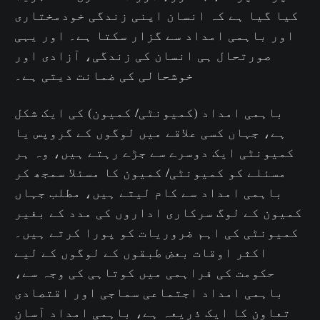
کیا گیا ہے کہ انسان اپنی زندگی خودمختاری
اور باہمی امداد سے گزار سکتا ہے۔ اور یہی
صورتحال ہی انسان کی زندگی، آزادی اور
خوشحالی کی ضمانت دیتی ہے۔
باہمی امداد (کمیونٹی/ کمیون) کی ایک شکل
ہے، جہاں کسی علاقے میں لوگوں کے گروپس یا
کمیونٹی ایک دوسرے سے جڑے رہتے ہیں، وہ ہر
مسئلے کو کمیونٹی/ کمیون کا مسئلا سمجھ کر
باہمی امداد سے کام لیتے ہیں، مطلب جہاں
کمیون کے لوگ سرکاری اداروں کی مدد کے بغیر
کمیونٹی کی اہم ضروریات کو پورا کرتے ہیں۔
اکثر اوقات بعض طبقوں کے لوگوں کے لیے
حکومت کی فراہمی میں کوتاہی کی وجہ سے،
باہمی امداد اجتماعی سماجی اور اقتصادی
تعاون کا ایک ذریعہ ہے، باہمی امداد آسان