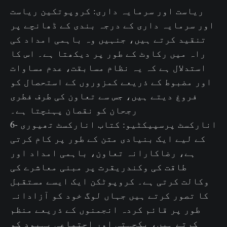
ریاست اور سرمایہ داری: کروپوتکین ریاست
اور سرمایہ داری کے درجہ بندی کے ڈھانچے پر
تنقید کرتے ہیں، جنہیں وہ باہمی امداد کی
راہ میں رکاوٹ کے طور پر دیکھتا ہے۔ اس کا
استدلال ہے کہ یہ نظام مسابقت، عدم مساوات
اور مضبوط کے ذریعے کمزوروں کے استحصال کو
فروغ دیتے ہیں، جس سے تعاون کی طرف فطری
رجحان کو نقصان پہنچتا ہے۔
6- انارکسٹ پرسپیکٹیو: کتاب انارکسٹ تھیوری
کے لیے ایک بنیادی متن کے طور پر کام کرتی
ہے، رضاکارانہ تعاون، باہمی امداد اور
طاقت کی وکندریقرت پر مبنی معاشرے کی
وکالت کرتی ہے۔ کروپوٹکن ایک ایسے مستقبل
کا تصور کرتے ہیں جہاں لوگ خود کو آزادانہ
طور پر قائم کردہ انجمنوں کے ذریعے منظم
کرتے ہیں، یکجہتی اور اجتماعی بہبود کو