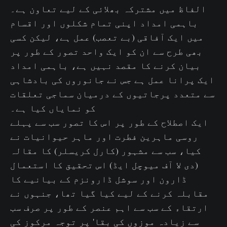
الفاظ میں مشترکہ بھلائی کے لیے تعاون ہے۔
باہمی امداد اپنی تمام شکلوں اور اقسام
میں ایک آفاقی (بے تعصب) عمل ہے، لیکن کسی
بھی طرح سے ان کو ایک واحد تصور کے طور پر
بیان کرنے کا مقصد نہیں ہے، باہمی امداد
ایک پرانا عمل ہے جس نے جانوروں کی بادشاہی
سے متعدد پرجاتیوں کے درمیان سماجی تعلقات
کو نمایاں کیا ہے۔
ایک اصطلاح کے طور پر اس کا تصور سب سے پہلے
روسی ماہرین فطرت اور ماہر حیوانیات نے
کیا، سب سے مشہور (کارل کریسلر) کا مقالہ
(دی لا آف میوچل ایڈ) اس تحقیق کا استعمال
ڈارون اور سوشل ڈارونزم کے بیانیے کا
مقابلہ کرنے کے لیے کیا گیا تھا، جنہوں نے
ارتقاء کے سب سے اہم عنصر کے طور پر صرف سب
سے زیادہ موزوں کی بقا' پر توجہ مرکوز کی