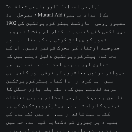
"باہمی امداد" "اور باہمی تعلقات"
میوچل ایڈ / Mutual Aid (امداد باہمی) ایک
مشہور روسی انارکسٹ پیٹر کروپوتکین کی 1902
میں لکھی گئی کتاب ہے۔ کتاب اس وقت کے مروجہ
تصور کو چیلنج کرتی ہے کہ مقابلہ اور
جدوجہد ارتقاء کی محرک قوتیں تھیں۔ اس کے
بجائے، پیٹرکروپوتکین دلیل دیتے ہیں کہ
تعاون اور باہمی امداد نے انسانی اور
حیوانی دونوں معاشروں کی ترقی اور کامیابی
میں اہم کردار ادا کیا۔ پیٹرکروپوتکین
مزید لکھتے ہیں کہ، مقابلہ بازی جنگل کا
قانون ہے جب کہ باہمی امداد، باہمی تعلقات
تہذیب کا راستہ ہے، پیٹرکروپوتکین کی یہ
کتاب بہت شاندار ہے، اس میں مُشاہدہ کی
بنیاد پر چیزوں کو دکھایا گیا ہے، جس میں
چرند پرند، جانور، اور انسانوں کا تجزیہ