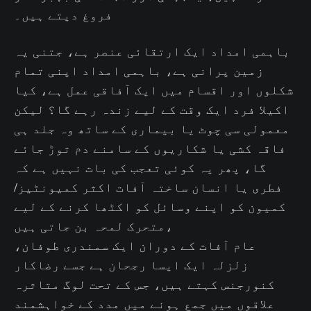
فروغ دیتے ہیں۔
باہمی امداد ایک ارتقائی عنصر ہے، جتنی یہ
زمین پرانی ہے، باہمی امداد اپنی تمام
شکلوں اور اقسام میں ایک آفاقی عمل ہے، کیا
اکیلا فرد ایک وقت کے لیے زندہ رہے گا؟ لیکن
معمولی سی چوٹ یا بیماری کے ساتھ وہ جلد ہی
فاقہ کشی یا شکاریوں کے سامنے دم توڑ جائے
گا، پھر یہ کوئی تعجب کی بات نہیں ہے کہ
فطری یا انسان ساختہ آفات اکثر کمیونٹیز/
کمیون کو اپنے وسائل کو اکٹھا کرنے کے لیے
متحرک لمحہ بن جاتی ہیں،
عام آفات کے دوران ایک سمندری طوفان،
زلزلہ ایک ایسا رجحان ہے جسے رضاکار
کنورجنس کہتے ہیں، جس کے تحت لوگ متاثرہ
علاقوں میں جمع ہونے میں مدد کے خواہشمند