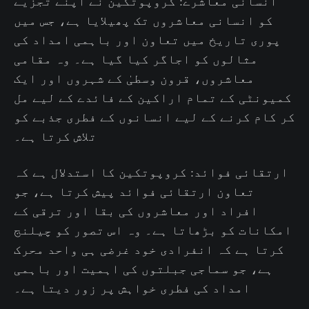
انسانی معاشرے: کروپوتکین نے اپنے تجزیے
کو انسانی معاشروں تک پھیلایا ہے، جس میں
پوری تاریخ میں تعاون اور باہمی امداد کی
مثالوں کو اجاگر کیا گیا ہے۔ وہ مقامی
معاشروں، قرون وسطیٰ کے شہروں اور ایک
کمیونٹی کے تمام اراکین کے فائدے کے لیے مل
کر کام کرنے کے لیے انسانوں کے فطری جذبے کو
تلاش کرتا ہے۔
ارتقائی فوائد: کروپوتکین کا استدلال ہے کہ
تعاون ارتقائی فوائد پیش کرتا ہے، جو
افراد اور معاشروں کی بقا اور ترقی کے
امکانات کو بڑھاتا ہے۔ وہ اس تصور کو چیلنج
کرتا ہے کہ انفرادی خود غرضی ہی واحد محرک
ہے، جو سماجی جبلتوں کی اہمیت اور باہمی
امداد کی فطری خواہش پر زور دیتا ہے۔